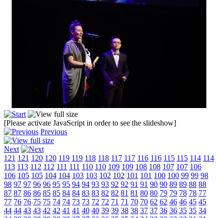
[Please activate JavaScript in order to see the slideshow]
Previous
Next
121
121
120
120
119
119
118
118
117
117
116
116
115
115
114
114
113
113
112
112
111
111
110
110
109
109
108
108
107
107
106
106
105
105
104
104
103
103
102
102
101
101
100
100
99
99
98
98
97
97
96
96
95
95
94
94
93
93
92
92
91
91
90
90
89
89
88
88
87
87
86
86
85
85
84
84
83
83
82
82
81
81
80
80
79
79
78
78
77
77
76
76
75
75
74
74
73
73
72
72
71
71
70
70
62
62
46
46
45
45
44
44
43
43
42
42
41
41
40
40
39
39
38
38
37
37
36
36
35
35
34