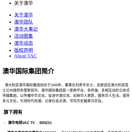
关于澳华
关于澳华
澳华团队
澳华大事记
活动图集
澳华动态
版权声明
About VAC
澳华国际集团简介
澳大利亚澳华国际集团创办于
2008年，董事长刘秀华女士，
总部设在澳大利亚昆
士兰州首府布里斯班市。澳华国际集团是一家跨平台、多终端、多相互动的立体式
传媒集团，以传播中华文化，促进中澳交流，反映华人意愿，服务华人生活，倡导
多元文化，引领时代风潮，记录社会点滴，书写历史篇章为宗旨。
旗下拥有
· 澳华电视VAC TV
-
BRIZ31