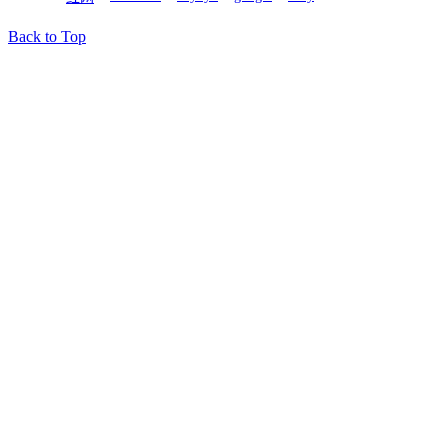
Back to Top
© 澳华传媒 2026