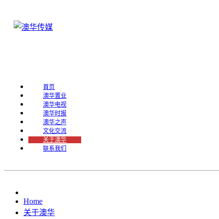
首页
澳华置业
澳华电视
澳华时报
澳华之声
文化交流
关于澳华
联系我们
Home
关于澳华