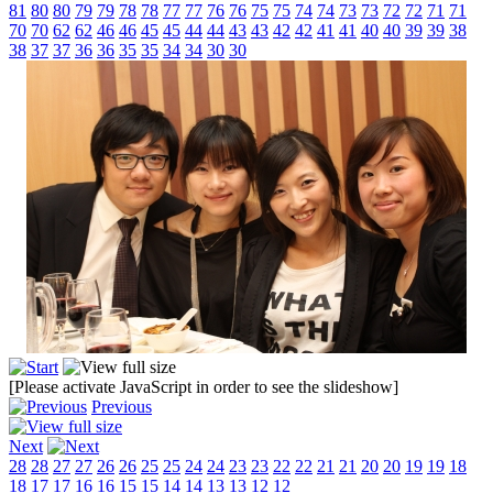
81
80
80
79
79
78
78
77
77
76
76
75
75
74
74
73
73
72
72
71
71
70
70
62
62
46
46
45
45
44
44
43
43
42
42
41
41
40
40
39
39
38
38
37
37
36
36
35
35
34
34
30
30
[Please activate JavaScript in order to see the slideshow]
Previous
Next
28
28
27
27
26
26
25
25
24
24
23
23
22
22
21
21
20
20
19
19
18
18
17
17
16
16
15
15
14
14
13
13
12
12