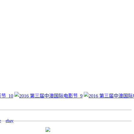
e
ebay