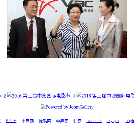
PPTV
facebook
ozyoyo
googl
乐
土豆网
优酷网
金鹰网
红网