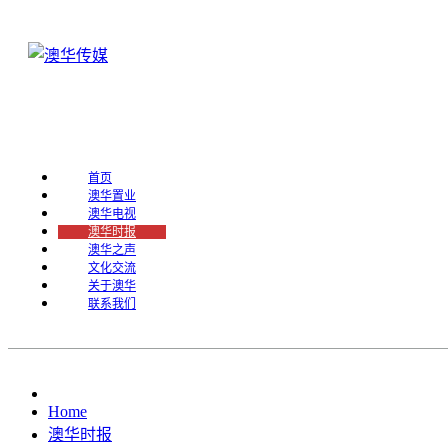
首页
澳华置业
澳华电视
澳华时报
澳华之声
文化交流
关于澳华
联系我们
Home
澳华时报